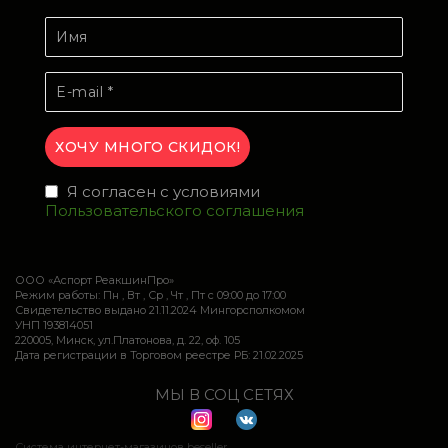
Я согласен с условиями
Пользовательского соглашения
ООО «Аспорт РеакшинПро»
Режим работы: Пн , Вт , Ср , Чт , Пт c 09:00 до 17:00
Свидетельство выдано 21.11.2024 Мингорсполкомом
УНП 193814051
220005, Минск, ул.Платонова, д. 22, оф. 105
Дата регистрации в Торговом реестре РБ: 21.02.2025
МЫ В СОЦ СЕТЯХ
Система интернет-магазинов beseller