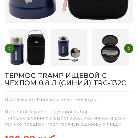
‹
›
ТЕРМОС TRAMP ИЩЕВОЙ С
ЧЕХЛОМ 0,8 Л (СИНИЙ) TRC-132С
Доставка по Минску и всей Беларуси!
Пищевой термос — лучший выбор
путешественников, рыболовов, охотников и всех
тех кто предпочитает горячую здоровую пищу!