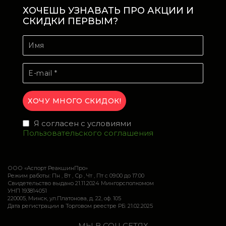
ХОЧЕШЬ УЗНАВАТЬ ПРО АКЦИИ И
СКИДКИ ПЕРВЫМ?
Я согласен с условиями
Пользовательского соглашения
ООО «Аспорт РеакшинПро»
Режим работы: Пн , Вт , Ср , Чт , Пт c 09:00 до 17:00
Свидетельство выдано 21.11.2024 Мингорсполкомом
УНП 193814051
220005, Минск, ул.Платонова, д. 22, оф. 105
Дата регистрации в Торговом реестре РБ: 21.02.2025
МЫ В СОЦ СЕТЯХ