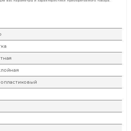
ля вас параметры и характеристики приобретаемого товара.
p
тка
стная
слойная
лопластиковый