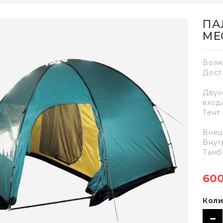
ПА
МЕС
Возм
Дост
Двух
вход
Тент
Внеш
Внут
Тамб
600
Коли