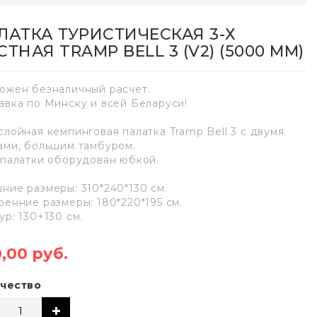
ЛАТКА ТУРИСТИЧЕСКАЯ 3-Х
ТНАЯ TRAMP BELL 3 (V2) (5000 MM)
ожен безналичный расчет.
авка по Минску и всей Беларуси!
слойная кемпинговая палатка Tramp Bell 3 с двумя
ами, большим тамбуром.
 палатки оборудован юбкой.
ние размеры: 310*240*130 см.
ренние размеры: 180*220*195 см.
ур: 130+130 см.
,00 руб.
чество