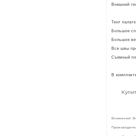
Внешний те
Тент палатк
Большое сп
Большое ве
Все швы пр
Съемный по
В комплект
Купит
Внимание! Вы
Производител