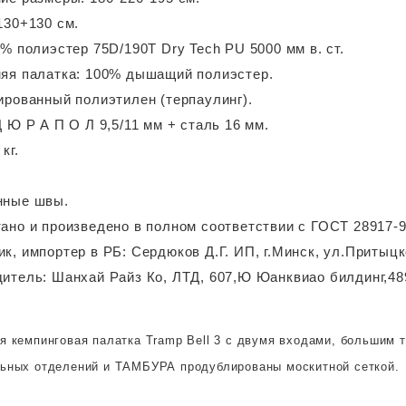
130+130 см.
0% полиэстер 75D/190T Dry Tech PU 5000 мм в. ст.
яя палатка: 100% дышащий полиэстер.
ированный полиэтилен (терпаулинг).
Д Ю Р А П О Л 9,5/11 мм + сталь 16 мм.
кг.
нные швы.
ано и произведено в полном соответствии с ГОСТ 28917-9
к, импортер в РБ: Сердюков Д.Г. ИП, г.Минск, ул.Притыцко
итель: Шанхай Райз Ко, ЛТД, 607,Ю Юанквиао билдинг,48
я кемпинговая палатка Tramp Bell 3 с двумя входами, большим 
ьных отделений и ТАМБУРА продублированы москитной сеткой.