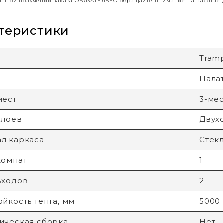
й. При получении заказа ОБЯЗАТЕЛЬНО обращайте внимание на важные д
теристики
Tram
Пала
мест
3-ме
слоев
Двух
л каркаса
Стек
комнат
1
входов
2
ойкость тента, мм
5000
ическая сборка
Нет