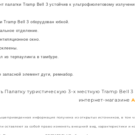
нт палатки Tramp Bell 3 устойчив к ультрофиолетовому излучен
и Tramp Bell 3 оборудован юбкой.
альное отделение.
нтиляционное окно.
оклеены.
л из терпаулинга в тамбуре.
е запасной элемент дуги, ремнабор.
ь Палатку туристическую 3-х местную Tramp Bell 
интернет-магазине
A
шеприведенная информация получена из открытых источников, в том чи
и оставляют за собой право изменять внешний вид, характеристики и 