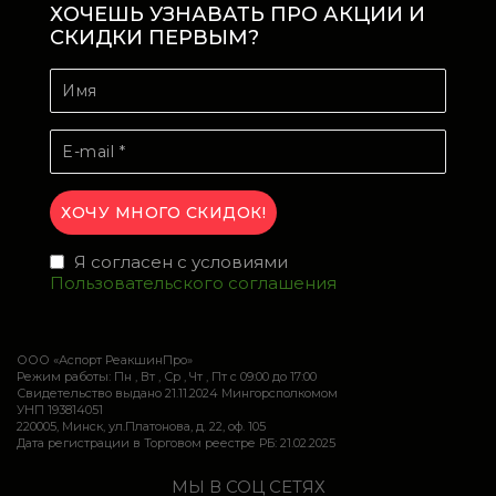
ХОЧЕШЬ УЗНАВАТЬ ПРО АКЦИИ И
СКИДКИ ПЕРВЫМ?
Я согласен с условиями
Пользовательского соглашения
ООО «Аспорт РеакшинПро»
Режим работы: Пн , Вт , Ср , Чт , Пт c 09:00 до 17:00
Свидетельство выдано 21.11.2024 Мингорсполкомом
УНП 193814051
220005, Минск, ул.Платонова, д. 22, оф. 105
Дата регистрации в Торговом реестре РБ: 21.02.2025
МЫ В СОЦ СЕТЯХ