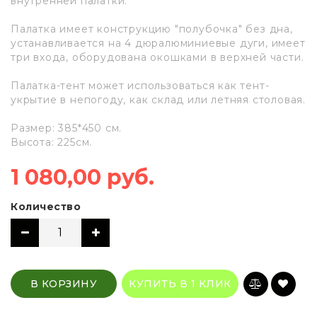
внутренней палатки.
Палатка имеет конструкцию "полубочка" без дна,
устанавливается на 4 дюралюминиевые дуги, имеет
три входа, оборудована окошками в верхней части.
Палатка-тент может использоваться как тент-
укрытие в непогоду, как склад или летняя столовая.
Размер: 385*450 см.
Высота: 225см.
1 080,00 руб.
Количество
В КОРЗИНУ
КУПИТЬ В 1 КЛИК