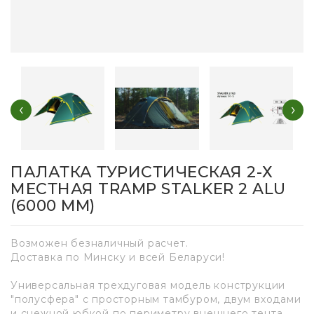
‹
›
ПАЛАТКА ТУРИСТИЧЕСКАЯ 2-Х
МЕСТНАЯ TRAMP STALKER 2 ALU
(6000 MM)
Возможен безналичный расчет.
Доставка по Минску и всей Беларуси!
Универсальная трехдуговая модель конструкции
"полусфера" с просторным тамбуром, двум входами
и снежной юбкой по периметру внешнего тента.