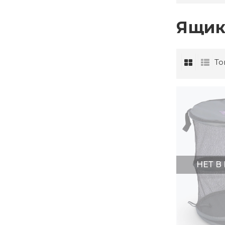
Ящик
То
НЕТ В