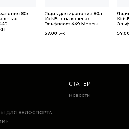
ранения 80л
Ящик для хранения 80л
Ящик
колесах
KidsBox на колесах
Kids
449
Эльфпласт 449 Мопсы
Эльф
ки
57.00
57.0
руб.
СТАТЬИ
Новости
РЫ ДЛЯ ВЕЛОСПОРТА
МИР