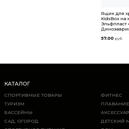
Ящик для х
KidsBox на 
Эльфпласт 
Динозаври
57.00
руб.
КАТАЛОГ
СПОРТИВНЫЕ ТОВАРЫ
ФИТНЕС
ТУРИЗМ
ПЛАВАНИЕ
БАССЕЙНЫ
АКСЕССУА
САД, ОГОРОД
ДЕТСКИЙ 