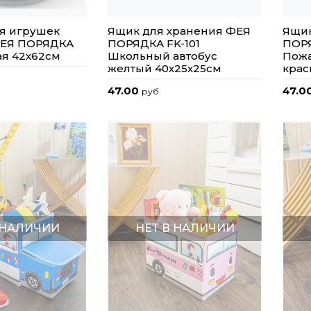
я игрушек
Ящик для хранения ФЕЯ
Ящик
ФЕЯ ПОРЯДКА
ПОРЯДКА FK-101
ПОРЯ
ая 42х62см
Школьный автобус
Пож
желтый 40х25х25см
крас
47.00
47.0
руб.
 НАЛИЧИИ
НЕТ В НАЛИЧИИ