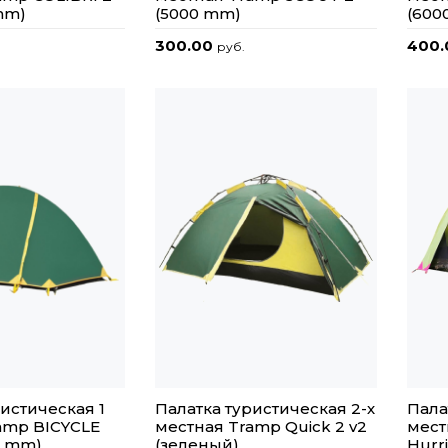
mm)
(5000 mm)
(600
300.00
400
руб.
истическая 1
Палатка туристическая 2-х
Пала
amp BICYCLE
местная Tramp Quick 2 v2
мест
0 mm)
(зеленый)
Hurr