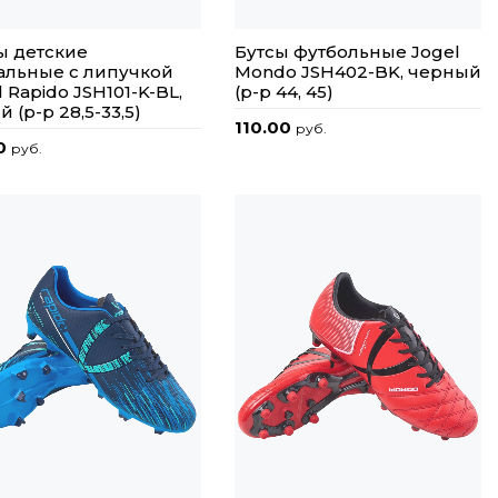
ы детские
Бутсы футбольные Jogel
альные с липучкой
Mondo JSH402-BK, черный
 Rapido JSH101-K-BL,
(р-р 44, 45)
 (р-р 28,5-33,5)
110.00
руб.
0
руб.