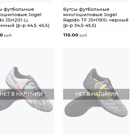
ы футбольные
Бутсы футбольные
ошиповые Jogel
многошиповые Jogel
o JSH201-Li,
Rapido TF JSH1910, черный
нный (р-р 44,5, 45,5)
(р-р 34,5-45,5)
00
110.00
руб.
руб.
НЕТ В НАЛИЧИИ
НЕТ В НАЛИЧИИ