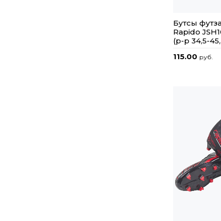
Бутсы футз
Rapido JSH
(р-р 34,5-45,
115.00
руб.