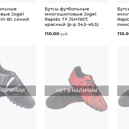
ольные
Бутсы футбольные
Бутс
вые Jogel
многошиповые Jogel
мног
01-Bl, синий
Rapido TF JSH1907,
Rapid
красный (р-р 34,5-45,5)
лимо
110.00
110.
руб.
 НАЛИЧИИ
НЕТ В НАЛИЧИИ