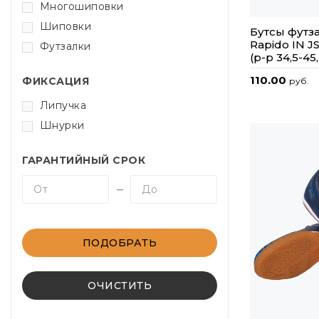
Многошиповки
Шиповки
Бутсы футз
Rapido IN J
Футзалки
(р-р 34,5-45,
110.00
ФИКСАЦИЯ
руб.
Липучка
Шнурки
ГАРАНТИЙНЫЙ СРОК
ПОДОБРАТЬ
ОЧИСТИТЬ