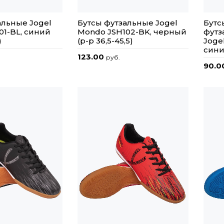
альные Jogel
Бутсы футзальные Jogel
Бутс
01-BL, синий
Mondo JSH102-BK, черный
футз
)
(р-р 36,5-45,5)
Jogel
синий
123.00
руб.
90.0