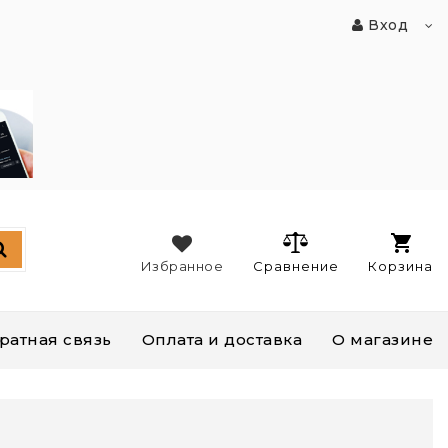
Вход
Избранное
Сравнение
Корзина
ратная связь
Оплата и доставка
О магазине