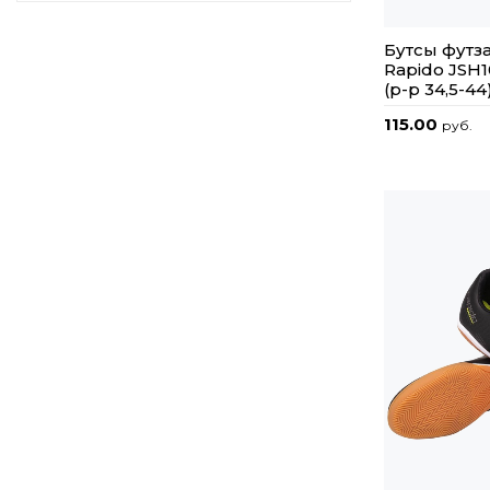
Бутсы футз
Rapido JSH1
(р-р 34,5-44
115.00
руб.