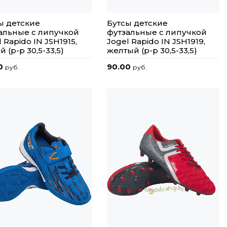
ы детские
Бутсы детские
альные с липучкой
футзальные с липучкой
 Rapido IN JSH1915,
Jogel Rapido IN JSH1919,
 (р-р 30,5-33,5)
желтый (р-р 30,5-33,5)
0
90.00
руб.
руб.