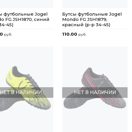
ы футбольные Jogel
Бутсы футбольные Jogel
do FG JSH1870, синий
Mondo FG JSH1879,
34-45)
красный (р-р 34-45)
00
110.00
руб.
руб.
НЕТ В НАЛИЧИИ
НЕТ В НАЛИЧИИ