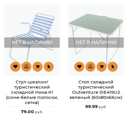
НЕТ В НАЛИЧИИ
НЕТ В НАЛИЧИИ
Стул-шезлонг
Стол складной
туристический
туристический
складной Ника К1
Outventure 0IE419U2
(сине-белые полоски,
зеленый (60x80x66см)
сетка)
99.99
руб.
79.00
руб.