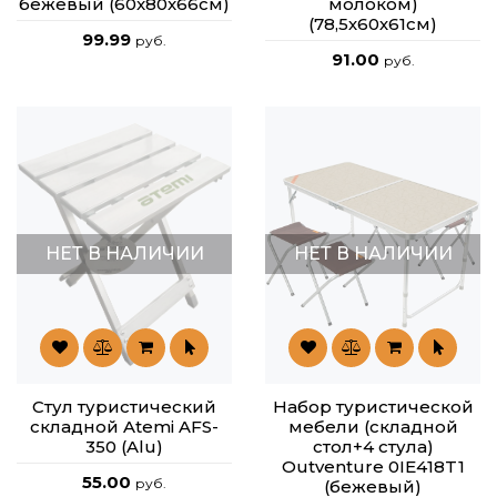
бежевый (60x80x66см)
молоком)
(78,5х60х61см)
99.99
руб.
91.00
руб.
НЕТ В НАЛИЧИИ
НЕТ В НАЛИЧИИ
Стул туристический
Набор туристической
складной Atemi AFS-
мебели (складной
350 (Alu)
стол+4 стула)
Outventure 0IE418T1
55.00
руб.
(бежевый)