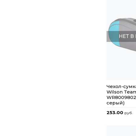
НЕТ В
Чехол-сумк
Wilson Tea
WR80098020
серый)
253.00
руб.