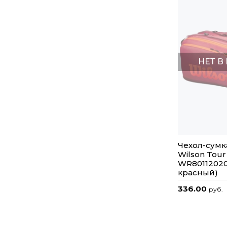
НЕТ В
Чехол-сумк
Wilson Tour
WR80112020
красный)
336.00
руб.