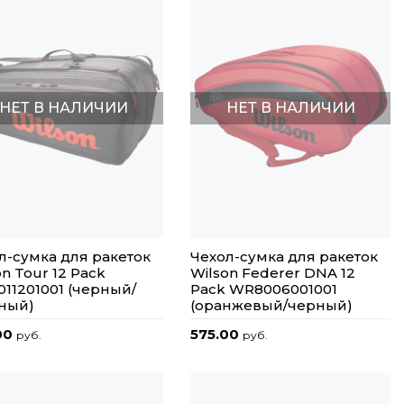
НЕТ В НАЛИЧИИ
НЕТ В НАЛИЧИИ
л-сумка для ракеток
Чехол-сумка для ракеток
on Tour 12 Pack
Wilson Federer DNA 12
11201001 (черный/
Pack WR8006001001
ный)
(оранжевый/черный)
00
575.00
руб.
руб.