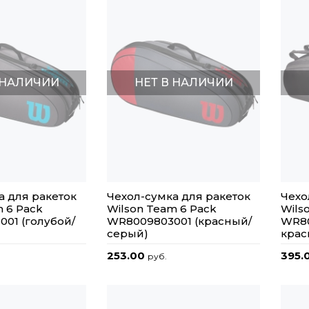
 НАЛИЧИИ
НЕТ В НАЛИЧИИ
а для ракеток
Чехол-сумка для ракеток
Чехо
m 6 Pack
Wilson Team 6 Pack
Wils
01 (голубой/
WR8009803001 (красный/
WR80
серый)
крас
253.00
395.
руб.