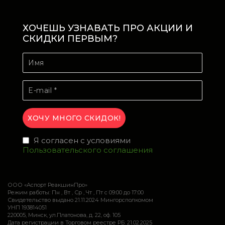
ХОЧЕШЬ УЗНАВАТЬ ПРО АКЦИИ И
СКИДКИ ПЕРВЫМ?
Я согласен с условиями
Пользовательского соглашения
ООО «Аспорт РеакшинПро»
Режим работы: Пн , Вт , Ср , Чт , Пт c 09:00 до 17:00
Свидетельство выдано 21.11.2024 Мингорсполкомом
УНП 193814051
220005, Минск, ул.Платонова, д. 22, оф. 105
Дата регистрации в Торговом реестре РБ: 21.02.2025