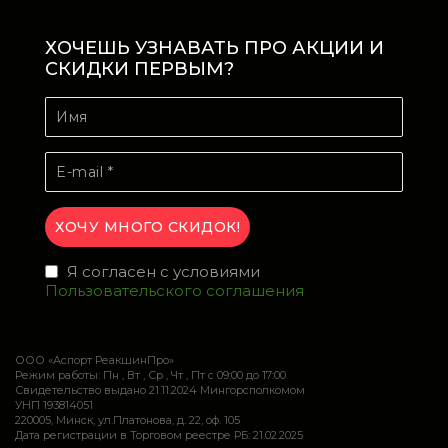
ХОЧЕШЬ УЗНАВАТЬ ПРО АКЦИИ И
СКИДКИ ПЕРВЫМ?
Я согласен с условиями
Пользовательского соглашения
ООО «Аспорт РеакшинПро»
Режим работы: Пн , Вт , Ср , Чт , Пт c 09:00 до 17:00
Свидетельство выдано 21.11.2024 Мингорсполкомом
УНП 193814051
220005, Минск, ул.Платонова, д. 22, оф. 105
Дата регистрации в Торговом реестре РБ: 21.02.2025