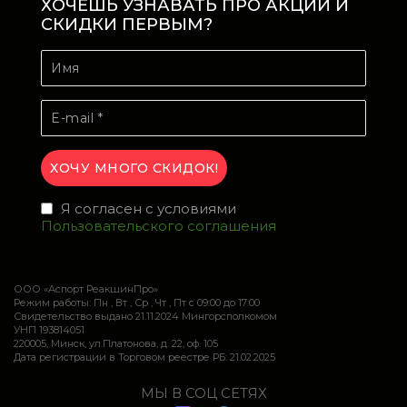
ХОЧЕШЬ УЗНАВАТЬ ПРО АКЦИИ И
СКИДКИ ПЕРВЫМ?
Я согласен с условиями
Пользовательского соглашения
ООО «Аспорт РеакшинПро»
Режим работы: Пн , Вт , Ср , Чт , Пт c 09:00 до 17:00
Свидетельство выдано 21.11.2024 Мингорсполкомом
УНП 193814051
220005, Минск, ул.Платонова, д. 22, оф. 105
Дата регистрации в Торговом реестре РБ: 21.02.2025
МЫ В СОЦ СЕТЯХ