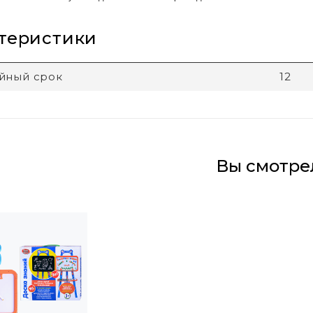
теристики
йный срок
12
Вы смотре