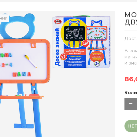
МО
ИЧИИ
ДВ
Дост
В ко
магн
и зна
86,
Коли
НЕ