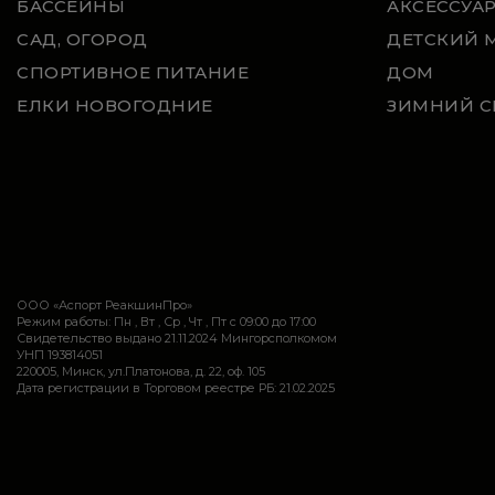
БАССЕЙНЫ
АКСЕССУА
САД, ОГОРОД
ДЕТСКИЙ 
СПОРТИВНОЕ ПИТАНИЕ
ДОМ
ЕЛКИ НОВОГОДНИЕ
ЗИМНИЙ С
ООО «Аспорт РеакшинПро»
Режим работы: Пн , Вт , Ср , Чт , Пт c 09:00 до 17:00
Свидетельство выдано 21.11.2024 Мингорсполкомом
УНП 193814051
220005, Минск, ул.Платонова, д. 22, оф. 105
Дата регистрации в Торговом реестре РБ: 21.02.2025