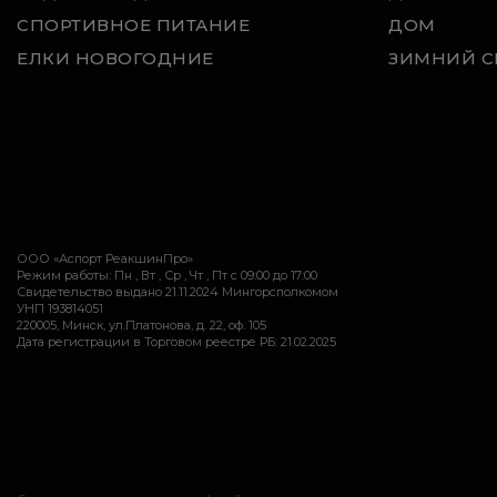
СПОРТИВНОЕ ПИТАНИЕ
ДОМ
ЕЛКИ НОВОГОДНИЕ
ЗИМНИЙ С
ООО «Аспорт РеакшинПро»
Режим работы: Пн , Вт , Ср , Чт , Пт c 09:00 до 17:00
Свидетельство выдано 21.11.2024 Мингорсполкомом
УНП 193814051
220005, Минск, ул.Платонова, д. 22, оф. 105
Дата регистрации в Торговом реестре РБ: 21.02.2025