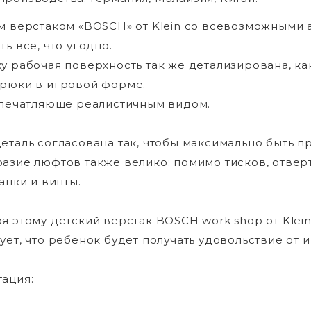
м верстаком «BOSCH» от Klein со всевозможными а
ь все, что угодно.
у рабочая поверхность так же детализирована, как 
рюки в игровой форме.
впечатляюще реалистичным видом.
еталь согласована так, чтобы максимально быть 
азие люфтов также велико: помимо тисков, отверт
анки и винты.
я этому детский верстак BOSCH work shop от Kle
ует, что ребенок будет получать удовольствие от 
ация: