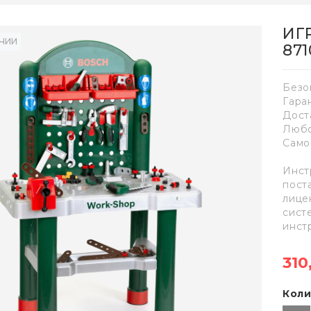
ИГ
ИЧИИ
871
Безо
Гара
Дост
Любо
Само
Инст
пост
лице
сист
инст
310
Коли