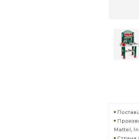
Поставщ
Произво
Mattel, I
Страна 