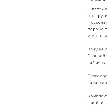
С детски
прикрутит
Поскольк
первые т
И это с 
Каждая д
Разнообр
гайки, пл
Благодар
гарантир
Комплект
- рейки