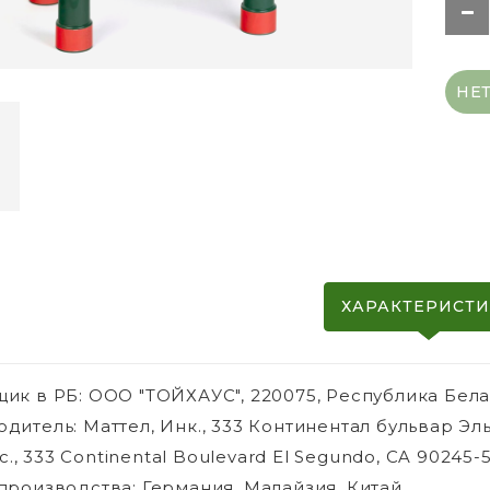
НЕ
ХАРАКТЕРИСТ
ик в РБ: ООО "ТОЙХАУС", 220075, Республика Белару
дитель: Маттел, Инк., 333 Континентал бульвар Эл
nc., 333 Continental Boulevard El Segundo, CA 90245-
производства: Германия, Малайзия, Китай.