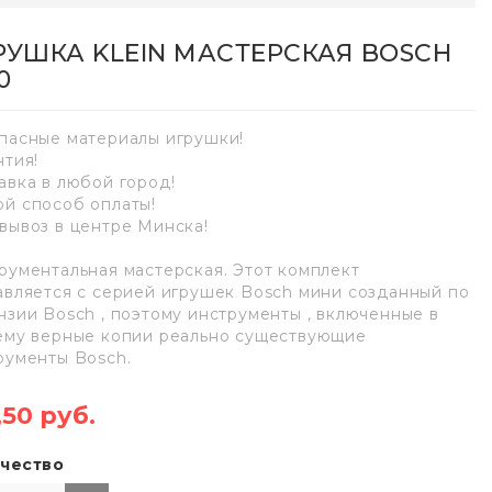
РУШКА KLEIN МАСТЕРСКАЯ BOSCH
0
пасные материалы игрушки!
нтия!
авка в любой город!
й способ оплаты!
вывоз в центре Минска!
рументальная мастерская. Этот комплект
авляется с серией игрушек Bosch мини созданный по
нзии Bosch , поэтому инструменты , включенные в
ему верные копии реально существующие
рументы Bosch.
,50 руб.
чество