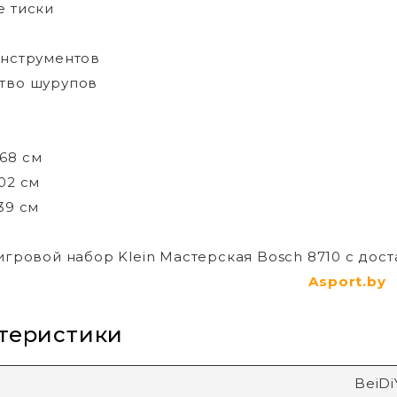
е тиски
инструментов
тво шурупов
:
68 см
102 см
39 см
игровой набор Klein Мастерская Bosch 8710 с до
Asport.by
теристики
BeiDi