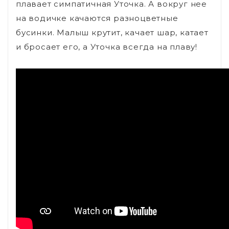
плавает симпатичная Уточка. А вокруг нее
на водичке качаются разноцветные
бусинки. Малыш крутит, качает шар, катает
и бросает его, а Уточка всегда на плаву!