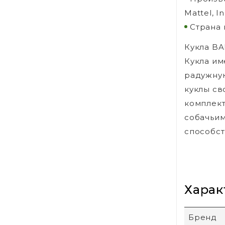
Mattel, I
Страна 
Кукла BA
Кукла им
радужную
куклы св
комплект
собачьим
способст
Харак
Бренд