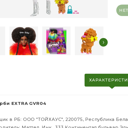
НЕ
›
ХАРАКТЕРИСТ
арби EXTRA GVR04
ик в РБ: ООО "ТОЙХАУС", 220075, Республика Белару
дитель: Маттел, Инк., 333 Континентал бульвар Эл