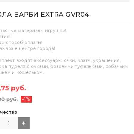
КЛА БАРБИ EXTRA GVR04
пасные материалы игрушки!
нтия!
й способ оплаты!
вывоз в центре города!
мплект входят аксессуары: очки, клатч, украшения,
рка пуделя с очками, розовыми туфельками, собачьим
ньем и кошельком.
,75 руб.
-1%
00 руб.
чество