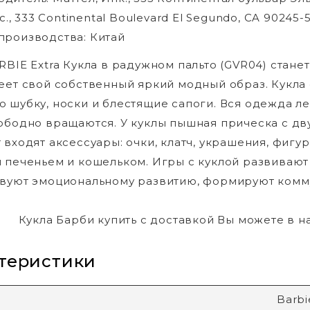
nc., 333 Continental Boulevard El Segundo, CA 90245-
производства: Китай
RBIE Extra Кукла в радужном пальто (GVR04) стан
еет свой собственный яркий модный образ. Кукла
 шубку, носки и блестящие сапоги. Вся одежда лег
ободно вращаются. У куклы пышная прическа с д
 входят аксессуары: очки, клатч, украшения, фигу
 печеньем и кошельком. Игры с куклой развивают
вуют эмоциональному развитию, формируют комм
Кукла Барби купить с доставкой Вы можете в 
теристики
Barbi