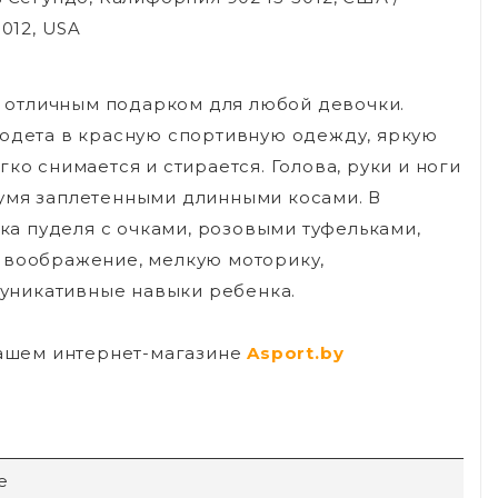
5012, USA
ет отличным подарком для любой девочки.
 одета в красную спортивную одежду, яркую
ко снимается и стирается. Голова, руки и ноги
вумя заплетенными длинными косами. В
рка пуделя с очками, розовыми туфельками,
 воображение, мелкую моторику,
уникативные навыки ребенка.
нашем интернет-магазине
Asport.by
e