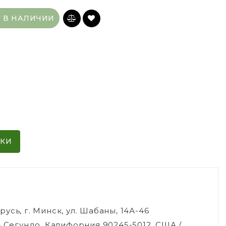
Т В НАЛИЧИИ
ИКИ
сь, г. Минск, ул. Шабаны, 14А-46
ь Сегундо, Калифорния 90245-5012, США /