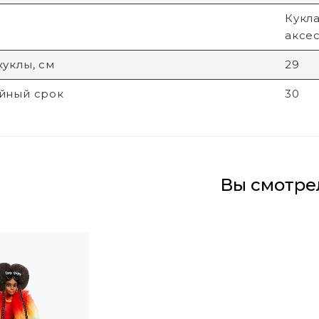
Кукла
аксес
куклы, см
29
йный срок
30
Вы смотре