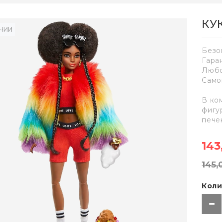
КУ
ИЧИИ
Безо
Гара
Любо
Само
В ко
фигу
пече
143
145,
Коли