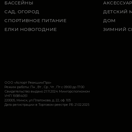
БАССЕЙНЫ
АКСЕССУА
САД, ОГОРОД
ДЕТСКИЙ 
СПОРТИВНОЕ ПИТАНИЕ
ДОМ
ЕЛКИ НОВОГОДНИЕ
ЗИМНИЙ С
ООО «Аспорт РеакшинПро»
Режим работы: Пн , Вт , Ср , Чт , Пт c 09:00 до 17:00
Свидетельство выдано 21.11.2024 Мингорсполкомом
УНП 193814051
220005, Минск, ул.Платонова, д. 22, оф. 105
Дата регистрации в Торговом реестре РБ: 21.02.2025