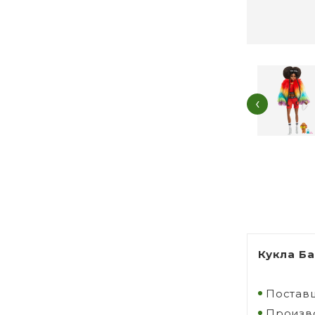
‹
Кукла Б
Поставщ
Произво