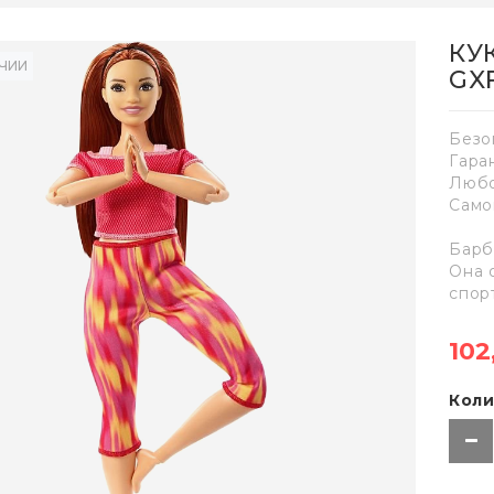
КУ
ИЧИИ
GX
Безо
Гара
Любо
Само
Барб
Она 
спор
102
Коли