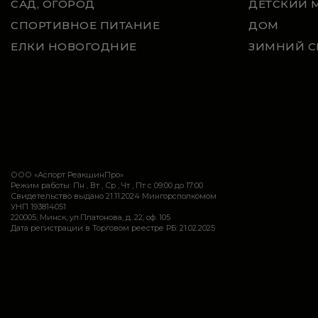
САД, ОГОРОД
ДЕТСКИЙ 
СПОРТИВНОЕ ПИТАНИЕ
ДОМ
ЕЛКИ НОВОГОДНИЕ
ЗИМНИЙ С
ООО «Аспорт РеакшинПро»
Режим работы: Пн , Вт , Ср , Чт , Пт c 09:00 до 17:00
Свидетельство выдано 21.11.2024 Мингорсполкомом
УНП 193814051
220005, Минск, ул.Платонова, д. 22, оф. 105
Дата регистрации в Торговом реестре РБ: 21.02.2025