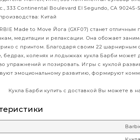
nc., 333 Continental Boulevard El Segundo, CA 90245-
производства: Китай
RBIE Made to Move Йога (GXF07) станет отличным 
кам, медитации и релаксации. Она обожает занима
рико с принтом. Благодаря своим 22 шарнирным сус
, бедрах, коленях и лодыжках кукла Барби может д
о упражнений и позировать. Игры с куклой разв
вуют эмоциональному развитию, формируют комм
Кукла Барби купить с доставкой Вы можете в 
теристики
Barbi
Кукла