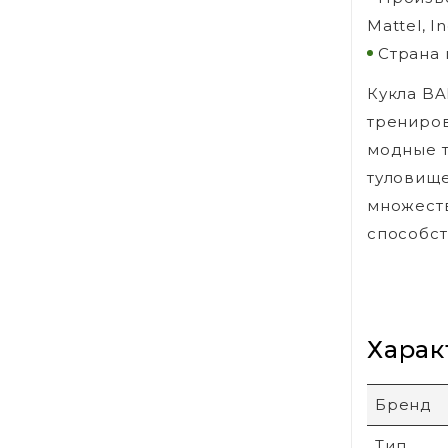
Mattel, I
Страна 
Кукла BA
трениров
модные т
туловище
множеств
способст
Харак
Бренд
Тип