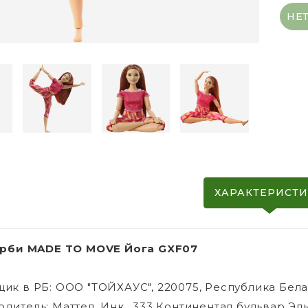
НЕ
ХАРАКТЕРИСТ
арби MADE TO MOVE Йога GXF07
ик в РБ: ООО "ТОЙХАУС", 220075, Республика Белару
дитель: Маттел, Инк., 333 Континентал бульвар Эл