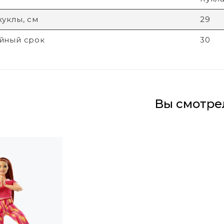
куклы, см
29
йный срок
30
Вы смотре