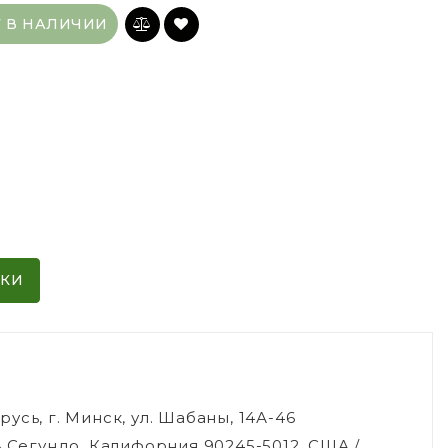
Т В НАЛИЧИИ
ИКИ
сь, г. Минск, ул. Шабаны, 14А-46
ь Сегундо, Калифорния 90245-5012, США /