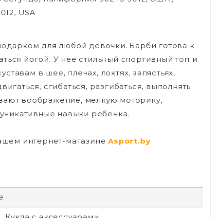
5012, USA
подарком для любой девочки. Барби готова к
ться йогой. У нее стильный спортивный топ и
тавам в шее, плечах, локтях, запястьях,
вигаться, сгибаться, разгибаться, выполнять
ивают воображение, мелкую моторику,
уникативные навыки ребенка.
нашем интернет-магазине
Asport.by
e
, Кукла с аксессуарами