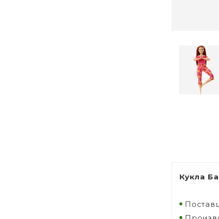
Кукла Б
Поставщ
Произво