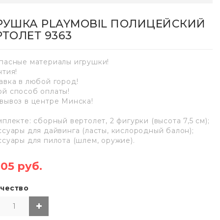
РУШКА PLAYMOBIL ПОЛИЦЕЙСКИЙ
РТОЛЕТ 9363
пасные материалы игрушки!
нтия!
авка в любой город!
й способ оплаты!
вывоз в центре Минска!
мплекте: сборный вертолет, 2 фигурки (высота 7,5 см);
ссуары для дайвинга (ласты, кислородный балон);
ссуары для пилота (шлем, оружие).
,05 руб.
чество