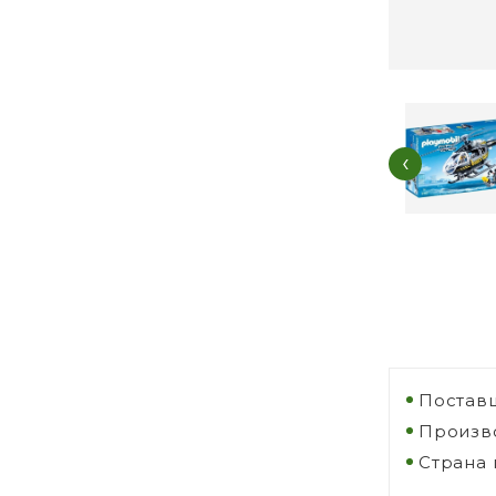
‹
Поставщ
Произво
Страна 