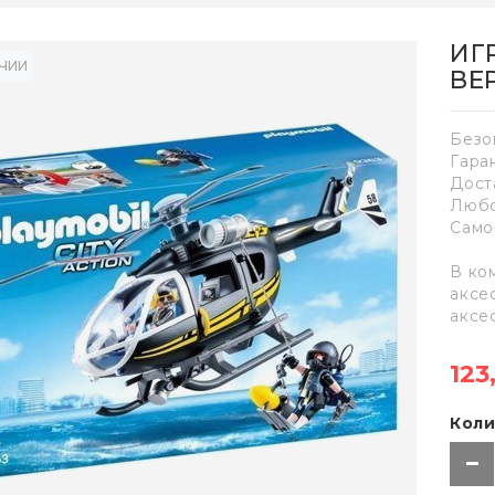
ИГ
ИЧИИ
ВЕ
Безо
Гара
Дост
Любо
Само
В ко
аксе
аксе
123
Коли