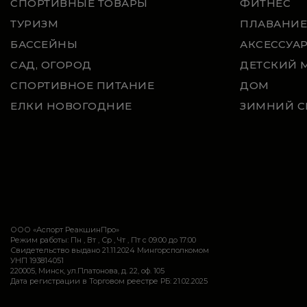
СПОРТИВНЫЕ ТОВАРЫ
ФИТНЕС
ТУРИЗМ
ПЛАВАНИЕ
БАССЕЙНЫ
АКСЕССУА
САД, ОГОРОД
ДЕТСКИЙ 
СПОРТИВНОЕ ПИТАНИЕ
ДОМ
ЕЛКИ НОВОГОДНИЕ
ЗИМНИЙ С
ООО «Аспорт РеакшинПро»
Режим работы: Пн , Вт , Ср , Чт , Пт c 09:00 до 17:00
Свидетельство выдано 21.11.2024 Мингорсполкомом
УНП 193814051
220005, Минск, ул.Платонова, д. 22, оф. 105
Дата регистрации в Торговом реестре РБ: 21.02.2025