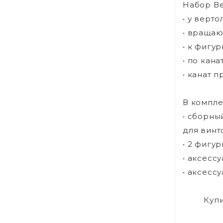
Набор Ве
• у верт
• вращаю
• к фигу
• по кан
• канат 
В компле
• сборны
для винт
• 2 фигур
• аксесс
• аксесс
Куп