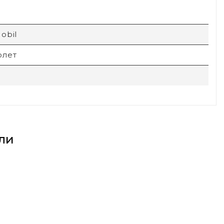
obil
олет
ли