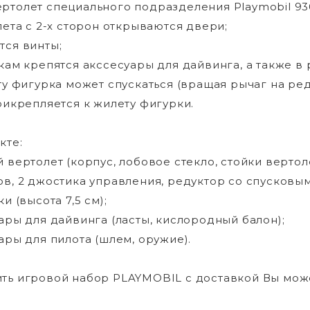
ртолет специального подразделения Playmobil 93
олета с 2-х сторон открываются двери;
тся винты;
ркам крепятся акссесуары для дайвинга, а также в
ату фигурка может спускаться (вращая рычаг на ред
прикрепляется к жилету фигурки.
кте:
й вертолет (корпус, лобовое стекло, стойки вертоле
ов, 2 джостика управления, редуктор со спусковым
ки (высота 7,5 см);
уары для дайвинга (ласты, кислородный балон);
уары для пилота (шлем, оружие).
ить игровой набор PLAYMOBIL с доставкой Вы мож