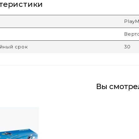
теристики
PlayM
Верт
йный срок
30
Вы смотре