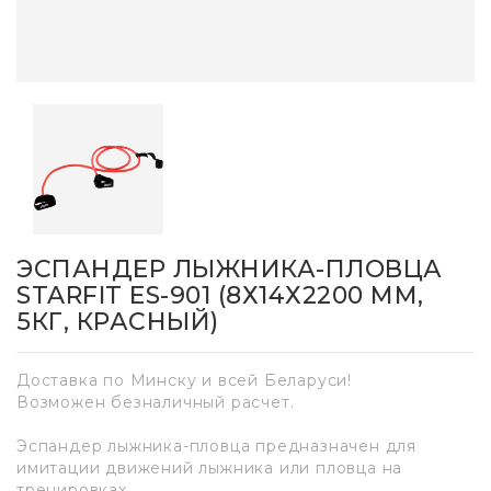
ЭСПАНДЕР ЛЫЖНИКА-ПЛОВЦА
STARFIT ES-901 (8Х14Х2200 ММ,
5КГ, КРАСНЫЙ)
Доставка по Минску и всей Беларуси!
Возможен безналичный расчет.
Эспандер лыжника-пловца предназначен для
имитации движений лыжника или пловца на
тренировках.