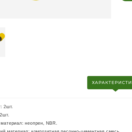
ХАРАКТЕРИСТ
: 2шт.
х2шт.
материал: неопрен, NBR.
ий материал: композитная песочно-цементная смесь.