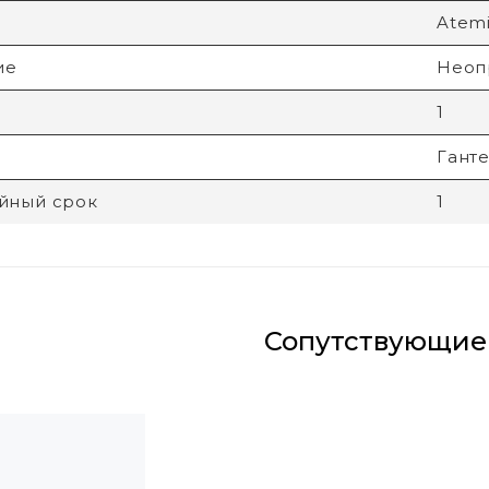
Atem
ие
Неоп
1
Гант
йный срок
1
Сопутствующие