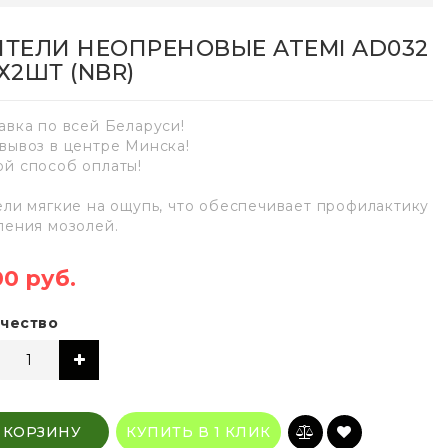
НТЕЛИ НЕОПРЕНОВЫЕ ATEMI AD032
Х2ШТ (NBR)
авка по всей Беларуси!
вывоз в центре Минска!
й способ оплаты!
ели мягкие на ощупь, что обеспечивает профилактику
ления мозолей.
00 руб.
чество
 КОРЗИНУ
КУПИТЬ В 1 КЛИК