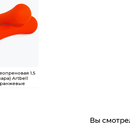
еопреновая 1,5
пара) Artbell
 оранжевые
Вы смотре