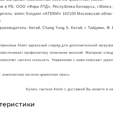
к в РБ: ООО «Фора ЛТД», Республика Беларусь, г.Минск, 
итель: atemi Холдинг «АТЕМИ» 142100 Московская област
я
роизводитель: Китай, Chang Yung S. Китай, г. Тайджин, Ф. 
опреновые Atemi идеальный снаряд для дополнительной нагрузки
 обеспечивает профилактику появления мозолей. Материал отвод
позволяет гантели скользить. Упражнения с ними помогают укреп
: композитная песочно-цементная смесь.
Купить гантели Atemi с доставкой Вы можете в 
теристики