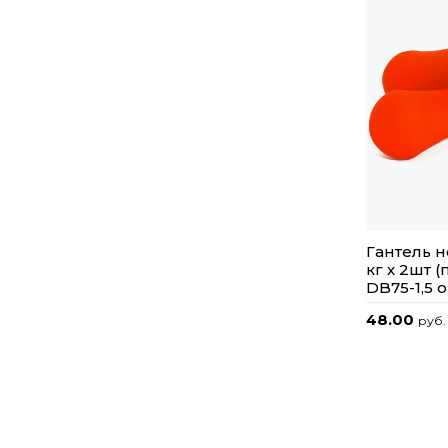
Гантель н
кг х 2шт (
DB75-1,5
48.00
руб.