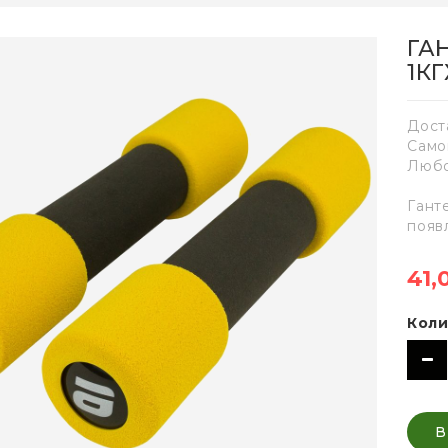
ГА
1КГ
Дост
Само
Любо
Гант
появ
41,
Коли
В