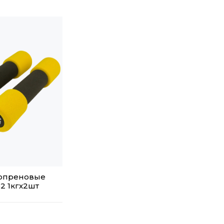
еопреновые
2 1кгх2шт