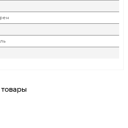
i
рен
ель
 товары