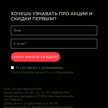
ХОЧЕШЬ УЗНАВАТЬ ПРО АКЦИИ И
СКИДКИ ПЕРВЫМ?
Я согласен с условиями
Пользовательского соглашения
ООО «Аспорт РеакшинПро»
Режим работы: Пн , Вт , Ср , Чт , Пт c 09:00 до 17:00
Свидетельство выдано 21.11.2024 Мингорсполкомом
УНП 193814051
220005, Минск, ул.Платонова, д. 22, оф. 105
Дата регистрации в Торговом реестре РБ: 21.02.2025