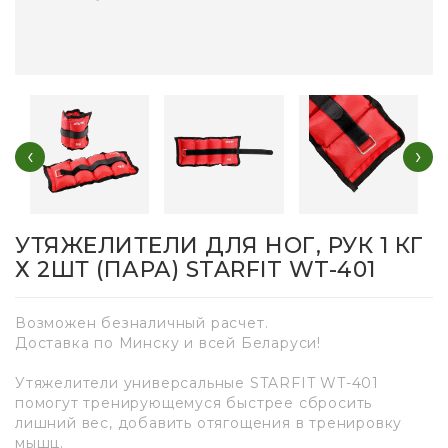
‹
›
УТЯЖЕЛИТЕЛИ ДЛЯ НОГ, РУК 1 КГ
Х 2ШТ (ПАРА) STARFIT WT-401
Возможен безналичный расчет.
Доставка по Минску и всей Беларуси!
Утяжелители универсальные STARFIT WT-401
помогут тренирующемуся быстрее сбросить
лишний вес, добавить отягощения в тренировку
мышц.