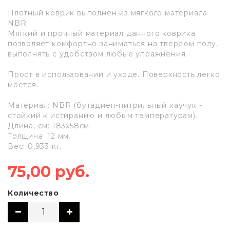
Плотный коврик выполнен из мягкого материала
NBR.
Мягкий и прочный материал данного коврика
позволяет комфортно заниматься на твердом полу,
выполнять с удобством любые упражнения.
Прост в использовании и уходе. Поверхность легко
моется.
Материал: NBR (бутадиен-нитрильный каучук -
стойкий к истиранию и любым температурам).
Длина, см: 183х58см.
Толщина: 12 мм.
Вес: 0,933 кг.
75,00 руб.
Количество