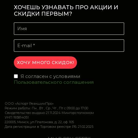
ХОЧЕШЬ УЗНАВАТЬ ПРО АКЦИИ И
СКИДКИ ПЕРВЫМ?
Я согласен с условиями
Пользовательского соглашения
ООО «Аспорт РеакшинПро»
Режим работы: Пн , Вт , Ср , Чт , Пт c 09:00 до 17:00
Свидетельство выдано 21.11.2024 Мингорсполкомом
УНП 193814051
220005, Минск, ул.Платонова, д. 22, оф. 105
Дата регистрации в Торговом реестре РБ: 21.02.2025