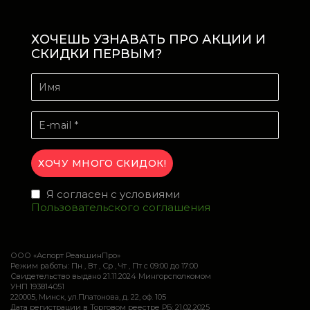
ХОЧЕШЬ УЗНАВАТЬ ПРО АКЦИИ И
СКИДКИ ПЕРВЫМ?
Я согласен с условиями
Пользовательского соглашения
ООО «Аспорт РеакшинПро»
Режим работы: Пн , Вт , Ср , Чт , Пт c 09:00 до 17:00
Свидетельство выдано 21.11.2024 Мингорсполкомом
УНП 193814051
220005, Минск, ул.Платонова, д. 22, оф. 105
Дата регистрации в Торговом реестре РБ: 21.02.2025