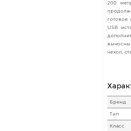
200 мет
продолж
готовое
USB ист
дополни
выносны
чехол, с
Харак
Бренд
Тип
Класс