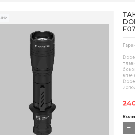
ТА
ИЧИИ
DO
F07
Гара
Dobe
плав
боко
впеч
Dobe
испо
240
Коли