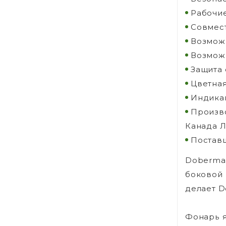
Рабочие
Совмест
Возможн
Возможн
Защита 
Цветная
Индикац
Произво
Канада Л
Поставщ
Doberma
боковой 
делает D
Фонарь я