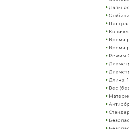
Дальнос
Стабили
Централ
Количес
Время р
Время р
Режим С
Диаметр
Диаметр
Длина: 
Вес (без
Матери
Антиобр
Стандар
Безопас
Безопас