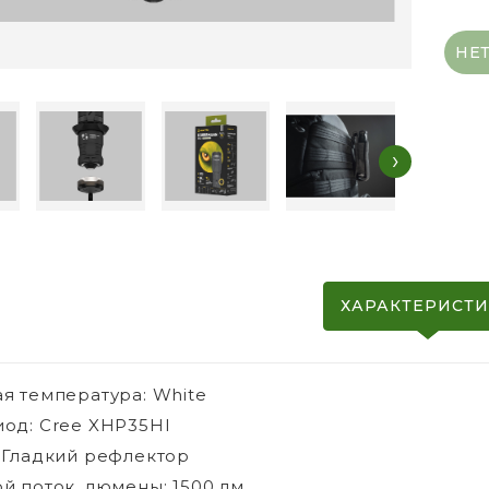
НЕ
›
ХАРАКТЕРИСТ
я температура: White
од: Cree XHP35HI
 Гладкий рефлектор
й поток, люмены: 1500 лм