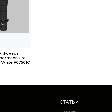
й фонарь
bermann Pro
 White F07501C
СТАТЬИ