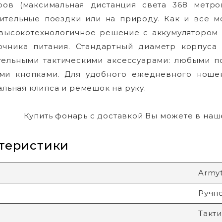
ров (максимальная дистанция света 368 метр
ительные поездки или на природу. Как и все мо
 высокотехнологичное решение с аккумулятором 
очника питания. Стандартный диаметр корпуса
тельными тактическими аксессуарами: любыми 
ми кнопками. Для удобного ежедневного ноше
тальная клипса и ремешок на руку.
Купить фонарь с доставкой Вы можете в на
теристики
Army
Ручн
Такт