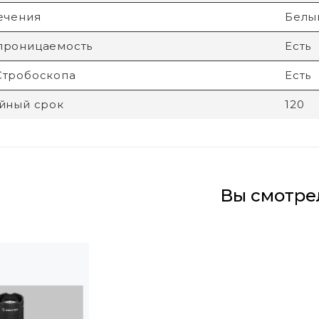
ечения
Белы
проницаемость
Есть
Стробоскопа
Есть
йный срок
120
Вы смотре