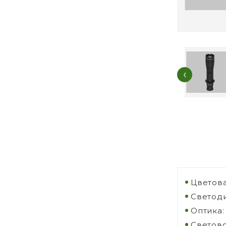
‹
Цветова
Светоди
Оптика:
Светово