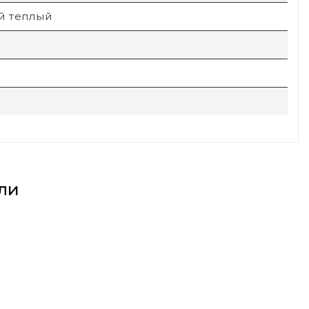
й теплый
ли