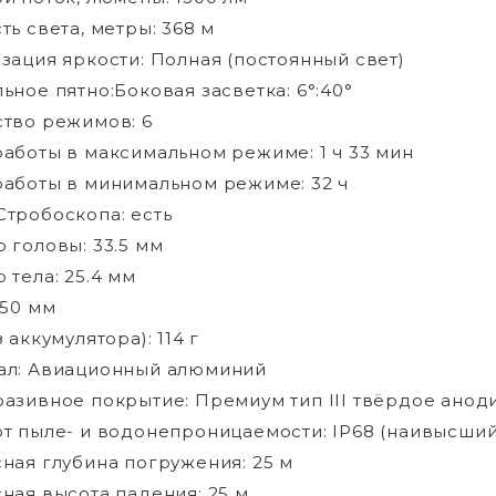
ть света, метры: 368 м
зация яркости: Полная (постоянный свет)
ьное пятно:Боковая засветка: 6°:40°
тво режимов: 6
аботы в максимальном режиме: 1 ч 33 мин
аботы в минимальном режиме: 32 ч
тробоскопа: есть
 головы: 33.5 мм
 тела: 25.4 мм
150 мм
 аккумулятора): 114 г
ал: Авиационный алюминий
азивное покрытие: Премиум тип III твёрдое ано
т пыле- и водонепроницаемости: IP68 (наивысший
ная глубина погружения: 25 м
ная высота падения: 25 м