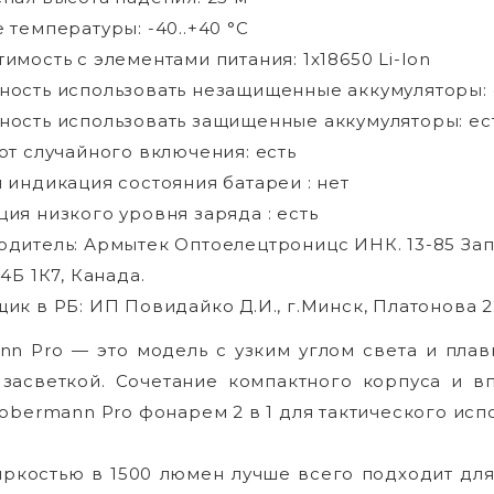
 температуры: -40..+40 °C
имость с элементами питания: 1x18650 Li-Ion
ость использовать незащищенные аккумуляторы: 
ость использовать защищенные аккумуляторы: ес
от случайного включения: есть
 индикация состояния батареи : нет
ия низкого уровня заряда : есть
дитель: Армытек Оптоелецтроницс ИНК. 13-85 Зап
4Б 1К7, Канада.
ик в РБ: ИП Повидайко Д.И., г.Минск, Платонова 2
nn Pro — это модель с узким углом света и пла
засветкой. Сочетание компактного корпуса и в
obermann Pro фонарем 2 в 1 для тактического исп
ркостью в 1500 люмен лучше всего подходит для