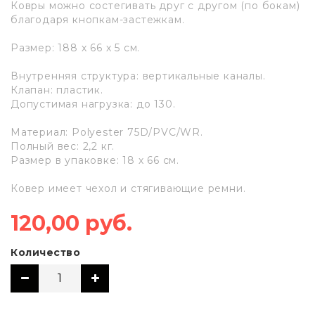
Ковры можно состегивать друг с другом (по бокам)
благодаря кнопкам-застежкам.
Размер: 188 х 66 х 5 см.
Внутренняя структура: вертикальные каналы.
Клапан: пластик.
Допустимая нагрузка: до 130.
Материал: Polyester 75D/PVC/WR.
Полный вес: 2,2 кг.
Размер в упаковке: 18 х 66 см.
Ковер имеет чехол и стягивающие ремни.
120,00 руб.
Количество