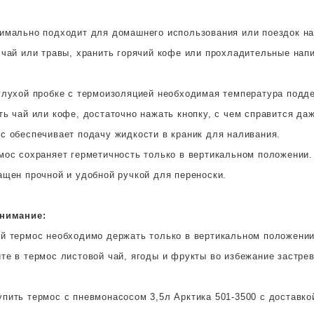
имально подходит для домашнего использования или поездок на
 чай или травы, хранить горячий кофе или прохладительные напи
глухой пробке с термоизоляцией необходимая температура подде
ь чай или кофе, достаточно нажать кнопку, с чем справится даж
с обеспечивает подачу жидкости в краник для наливания.
мос сохраняет герметичность только в вертикальном положении.
ащен прочной и удобной ручкой для переноски.
внимание:
й термос необходимо держать только в вертикальном положении
те в термос листовой чай, ягоды и фрукты во избежание застре
упить термос с пневмонасосом 3,5л Арктика 501-3500 с доставк