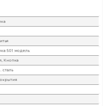
ика
итья
ика 501 модель
я, Кнопка
 сталь
покрытия