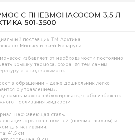
РМОС С ПНЕВМОНАСОСОМ 3,5 Л
КТИКА 501-3500
иальный поставщик ТМ Арктика
авка по Минску и всей Беларуси!
монасос избавляет от необходимости постоянно
ывать крышку термоса, сохраняя тем самым
ературу его содержимого.
рост в обращении – даже дошкольник легко
авится с управлением».
ку помпы можно заблокировать, чтобы избежать
жного проливания жидкости.
риал: нержавеющая сталь.
лектация: крышка с помпой (пневмонасосом) и
ком для наливания.
а: 41,5 см.
етр горлышка: 8 см.