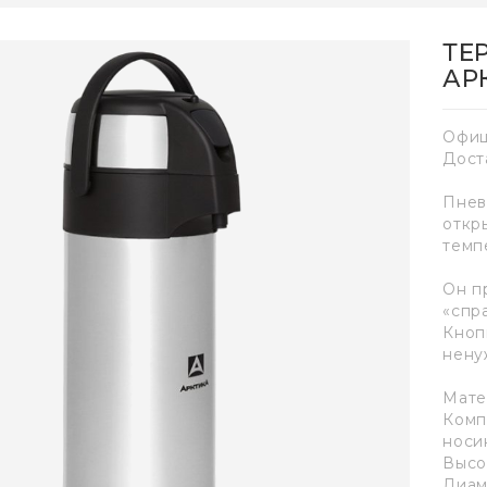
ТЕ
АР
Офиц
Дост
Пнев
откр
темп
Он п
«спр
Кноп
нену
Мате
Комп
носи
Высот
Диам