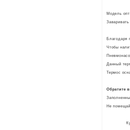
Модель опт
Заваривать
Благодаря 
Чтобы налит
Пневмонасо
Данный тер
Термос осн
Обратите 
Заполненны
Не помещай
К