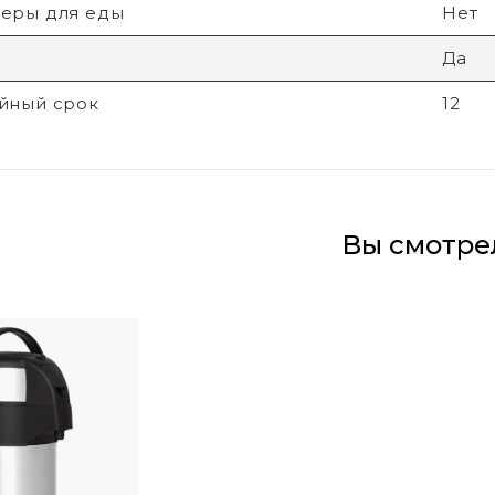
еры для еды
Нет
Да
йный срок
12
Вы смотре