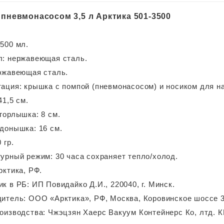
 пневмонасосом 3,5 л Арктика 501-3500
500 мл.
: нержавеющая сталь.
ржавеющая сталь.
ация: крышка с помпой (пневмонасосом) и носиком для н
41,5 см.
горлышка: 8 см.
донышка: 16 см.
 гр.
урный режим: 30 часа сохраняет тепло/холод.
рктика, РФ.
к в РБ: ИП Повидайко Д.И., 220040, г. Минск.
итель: ООО «Арктика», РФ, Москва, Коровинское шоссе 3
оизводства: Чжэцзян Хаерс Вакуум Контейнерс Ко, лтд. К