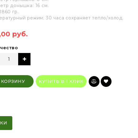
етр донышка: 16 см.
1860 гр.
ературный режим: 30 часа сохраняет тепло/холод.
,00 руб.
чество
 КОРЗИНУ
КУПИТЬ В 1 КЛИК
ИКИ