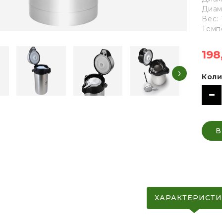
Диам
Вес: 
Темп
198
›
Коли
В
ХАРАКТЕРИСТ