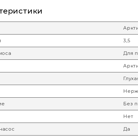
теристики
Аркт
л
3,5
моса
Для п
Аркт
Глуха
Нерж.
ие
Без 
Нет
насос
Да