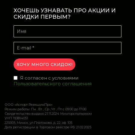
ХОЧЕШЬ УЗНАВАТЬ ПРО АКЦИИ И
СКИДКИ ПЕРВЫМ?
Я согласен с условиями
Пользовательского соглашения
ООО «Аспорт РеакшинПро»
Режим работы: Пн , Вт , Ср , Чт , Пт c 09:00 до 17:00
Свидетельство выдано 21.11.2024 Мингорсполкомом
УНП 193814051
220005, Минск, ул.Платонова, д. 22, оф. 105
Дата регистрации в Торговом реестре РБ: 21.02.2025