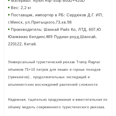
Материал: Nylon Rip-Stop 600D+420D
Вес: 2,2 кг
Поставщик, импортер в РБ: Сердюков Д.Г. ИП,
г.Минск, ул.Притыцкого,73,кв.98
Производитель: Шанхай Райз Ко, ЛТД, 607,Ю
Юанквиао билдинг,489 Пудиан роуд,Шанхай,
220122, Китай.
Универсальный туристический рюкзак Tramp Ragnar
объемом 75+10 литров для пеших и горных походов
(треккингов) , продолжительных экспедиций и
альпинистских восхождений различной сложности.
Надежная, тщательно продуманная и вместительная по
объему модель современного туристического рюкзака.