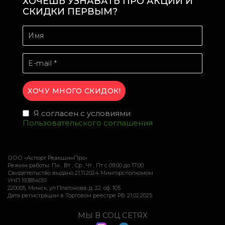
ХОЧЕШЬ УЗНАВАТЬ ПРО АКЦИИ И
СКИДКИ ПЕРВЫМ?
Я согласен с условиями
Пользовательского соглашения
ООО «Аспорт РеакшинПро»
Режим работы: Пн , Вт , Ср , Чт , Пт c 09:00 до 17:00
Свидетельство выдано 21.11.2024 Мингорсполкомом
УНП 193814051
220005, Минск, ул.Платонова, д. 22, оф. 105
Дата регистрации в Торговом реестре РБ: 21.02.2025
МЫ В СОЦ СЕТЯХ