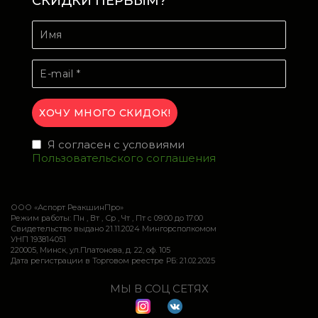
СКИДКИ ПЕРВЫМ?
Я согласен с условиями
Пользовательского соглашения
ООО «Аспорт РеакшинПро»
Режим работы: Пн , Вт , Ср , Чт , Пт c 09:00 до 17:00
Свидетельство выдано 21.11.2024 Мингорсполкомом
УНП 193814051
220005, Минск, ул.Платонова, д. 22, оф. 105
Дата регистрации в Торговом реестре РБ: 21.02.2025
МЫ В СОЦ СЕТЯХ