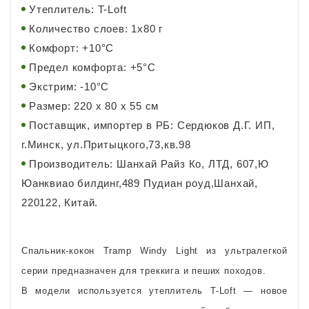
Утеплитель: T-Loft
Количество слоев: 1х80 г
Комфорт: +10°С
Предел комфорта: +5°С
Экстрим: -10°С
Размер: 220 х 80 х 55 см
Поставщик, импортер в РБ: Сердюков Д.Г. ИП,
г.Минск, ул.Притыцкого,73,кв.98
Производитель: Шанхай Райз Ко, ЛТД, 607,Ю
Юанквиао билдинг,489 Пудиан роуд,Шанхай,
220122, Китай.
Спальник-кокон Tramp Windy Light из ультралегкой
серии предназначен для треккига и пеших походов.
В модели используется утеплитель T-Loft — новое