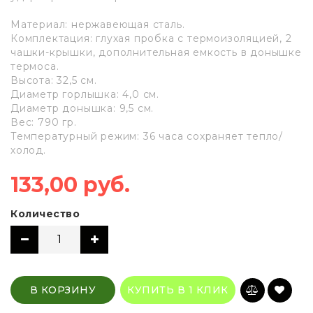
Материал: нержавеющая сталь.
Комплектация: глухая пробка с термоизоляцией, 2
чашки-крышки, дополнительная емкость в донышке
термоса.
Высота: 32,5 см.
Диаметр горлышка: 4,0 см.
Диаметр донышка: 9,5 см.
Вес: 790 гр.
Температурный режим: 36 часа сохраняет тепло/
холод.
133,00 руб.
Количество
В КОРЗИНУ
КУПИТЬ В 1 КЛИК